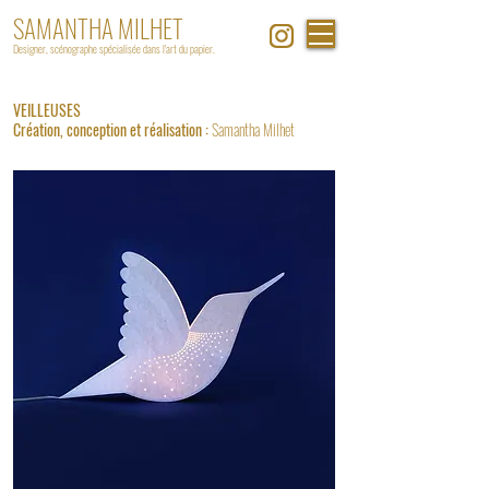
SAMANTHA MILHET
Designer, scénographe spécialisée dans l'art du papier.
VEILLEUSES
Création,
conception et
réalisation :
Samantha Milhet